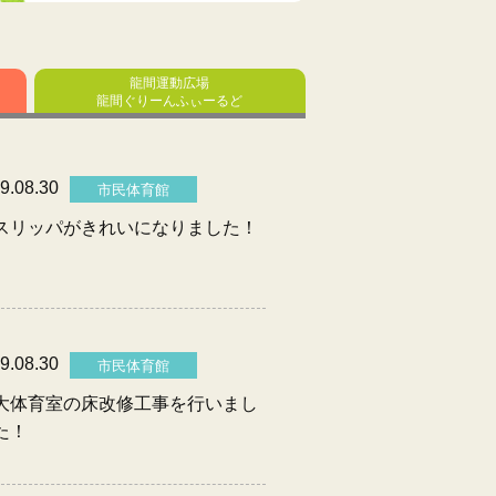
龍間運動広場
龍間ぐりーん
ふぃーるど
9.08.30
市民体育館
スリッパがきれいになりました！
9.08.30
市民体育館
大体育室の床改修工事を行いまし
た！