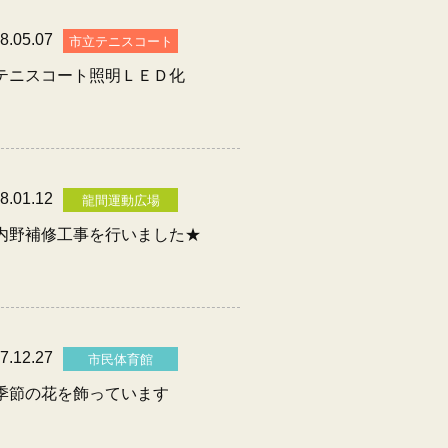
8.05.07
市立テニスコート
テニスコート照明ＬＥＤ化
8.01.12
龍間運動広場
内野補修工事を行いました★
7.12.27
市民体育館
季節の花を飾っています