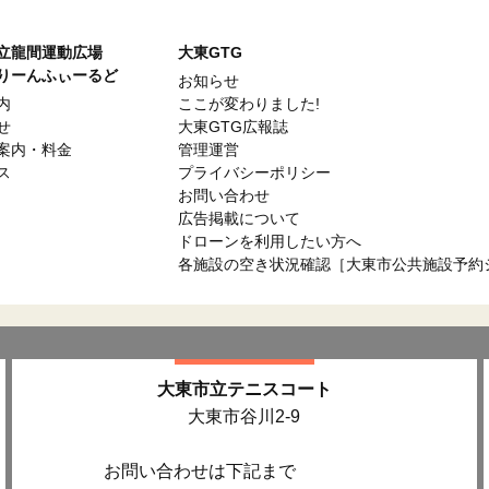
立龍間運動広場
大東GTG
りーんふぃーるど
お知らせ
内
ここが変わりました!
せ
大東GTG広報誌
案内・料金
管理運営
ス
プライバシーポリシー
お問い合わせ
広告掲載について
ドローンを利用したい方へ
各施設の空き状況確認［大東市公共施設予約
大東市立テニスコート
大東市谷川2-9
お問い合わせは下記まで