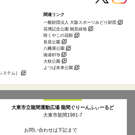
関連リンク
一般財団法人 大阪スポーツみどり財団
花博記念公園 鶴見緑地
咲くやこの花館
長居公園
八幡屋公園
南港BTB
大枝公園
よつば未来公園
システム］
大東市立龍間運動広場
龍間ぐりーんふぃーるど
大東市龍間1981-7
お問い合わせは下記まで