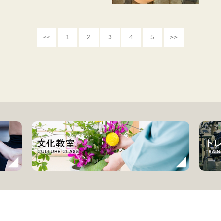
1
2
3
4
5
>>
<<