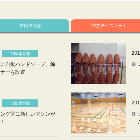
市民体育館
市立テニス
コート
201
市民体育館
いに自動ハンドソープ、除
ーナーを設置
201
市民体育館
ニング室に新しいマシンが
り！