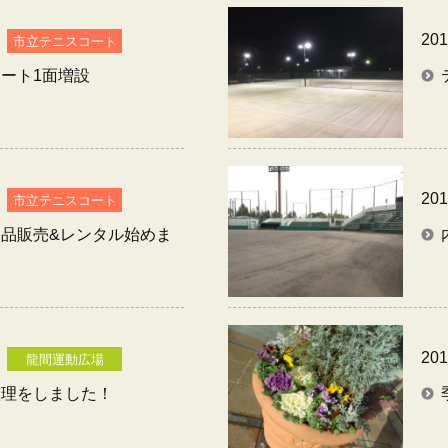
201
市立テニスコート
ート1面増設
201
市立テニスコート
品販売&レンタル始めま
201
龍間運動広場
整理をしました！